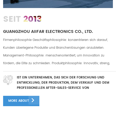
2013
SEIT
GUANGZHOU AIIFAR ELECTRONICS CO., LTD.
Firmenphilosophie Geschäftsphilosophie: konzentrieren sich darauf,
Kunden überlegene Produkte und Branchenlösungen anzubieten.
Management-Philosophie: menschenorientiert, um Innovation zu
fördern, die Elite zu schmieden. Produktphilosophie: innovativ, streng,
praktisch. Servicephilosophie: fürsorglicher Service, rücksichtsvoller
IST EIN UNTERNEHMEN, DAS SICH DER FORSCHUNG UND
Service Unser Unternehmen hat zwei Fabriken in Guanazhou und
ENTWICKLUNG, DER PRODUKTION, DEM VERKAUF UND DEM
Foshan mit einer Gesamtfabrikfläche von mehr als 10.000
PROFESSIONELLEN AFTER-SALES-SERVICE VON
DIGITALDRUCKGERÄTEN WIDMET
Quadratmetern und wir haben mehr als 250 langjährige Mitarbeiter. Es
MORE ABOUT
gibt mehr als 50 After-Sales-Teams und mehr als 30 F&E-Mitarbeiter.
Mehrere After-Sales-Mitarbeiter verfügen über mehr als 5 Jahre After-