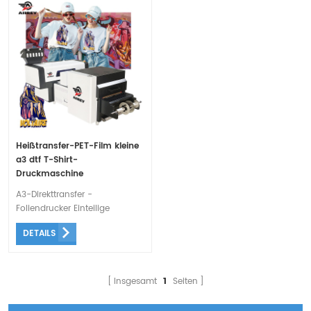
Heißtransfer-PET-Film kleine
a3 dtf T-Shirt-
Druckmaschine
A3-Direkttransfer -
Foliendrucker Einteilige
Wartungsstation zum
DETAILS
Anheben, mit Timing-
Blinkfunktion, bessere Wartung
der Düsen.
Insgesamt
1
Seiten