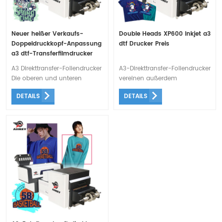
Neuer heißer Verkaufs-
Double Heads XP600 Inkjet a3
Doppeldruckkopf-Anpassung
dtf Drucker Preis
a3 dtf-Transferfilmdrucker
A3 Direkttransfer-Foliendrucker
A3-Direkttransfer-Foliendrucker
Die oberen und unteren
vereinen außerdem
Heizlampenreihen ermöglichen
Zuverlässigkeit, unübertroffene
DETAILS
DETAILS
eine vollständige Erwärmung
Qualität und hohe
der Folie, wodurch die Folie
Produktivität. Sie können die
glatter und der Transfereffekt
Massenproduktion bewältigen,
besser wird.
was in dieser schnell
wachsenden Branche von
entscheidender Bedeutung ist.