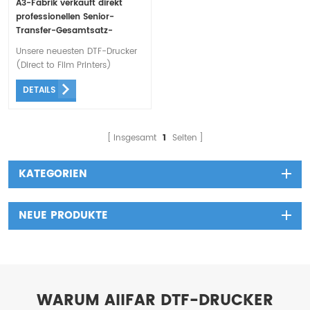
A3-Fabrik verkauft direkt
professionellen Senior-
Transfer-Gesamtsatz-
Ausrüstungen dtf-Drucker
Unsere neuesten DTF-Drucker
(Direct to Film Printers)
können auf Baumwolle, Seide,
DETAILS
Polyester, Denim und mehr
drucken
Insgesamt
1
Seiten
KATEGORIEN
NEUE PRODUKTE
WARUM AIIFAR DTF-DRUCKER