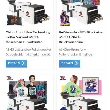
China Brand New Technology
Heißtransfer-PET-Film kleine
heißer Verkauf a3 dtf-
a3 dtf T-Shirt-
Maschinen zu verkaufen
Druckmaschine
A3-Direkttransfer-Foliendrucker
A3-Direkttransfer -
Doppelschicht-Lüfterkühlgerät,
Foliendrucker Einteilige
automatisches
Wartungsstation zum
DETAILS
DETAILS
Papierausgabegerät,
Anheben, mit Timing-
wahlweise Stanzen beim
Blinkfunktion, bessere Wartung
Schneiden oder automatische
der Düsen.
Papierausgabe.