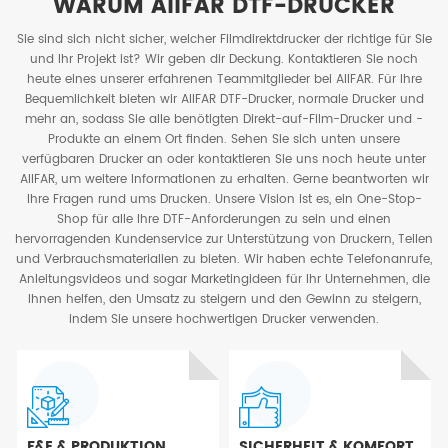
WARUM AIIFAR DTF-DRUCKER
Sie sind sich nicht sicher, welcher Filmdirektdrucker der richtige für Sie
und Ihr Projekt ist? Wir geben dir Deckung. Kontaktieren Sie noch
heute eines unserer erfahrenen Teammitglieder bei AIIFAR. Für Ihre
Bequemlichkeit bieten wir AIIFAR DTF-Drucker, normale Drucker und
mehr an, sodass Sie alle benötigten Direkt-auf-Film-Drucker und -
Produkte an einem Ort finden. Sehen Sie sich unten unsere
verfügbaren Drucker an oder kontaktieren Sie uns noch heute unter
AIIFAR, um weitere Informationen zu erhalten. Gerne beantworten wir
Ihre Fragen rund ums Drucken. Unsere Vision ist es, ein One-Stop-
Shop für alle Ihre DTF-Anforderungen zu sein und einen
hervorragenden Kundenservice zur Unterstützung von Druckern, Teilen
und Verbrauchsmaterialien zu bieten. Wir haben echte Telefonanrufe,
Anleitungsvideos und sogar Marketingideen für Ihr Unternehmen, die
Ihnen helfen, den Umsatz zu steigern und den Gewinn zu steigern,
indem Sie unsere hochwertigen Drucker verwenden.
F&E & PRODUKTION
SICHERHEIT & KOMFORT