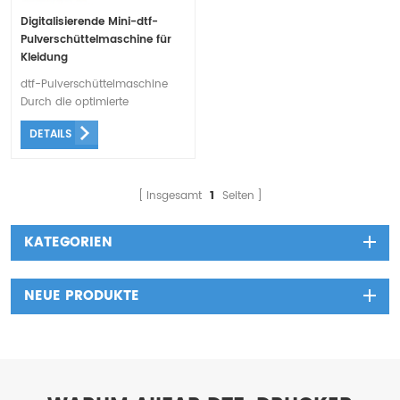
Digitalisierende Mini-dtf-
Pulverschüttelmaschine für
Kleidung
dtf-Pulverschüttelmaschine
Durch die optimierte
Absaugung kann ein
DETAILS
Verrutschen der Druckfolie
besser verhindert werden. Und
kann den durch die falsche
Einzugsposition verursachten
Insgesamt
1
Seiten
Papierschieflauf automatisch
reparieren .
KATEGORIEN
NEUE PRODUKTE