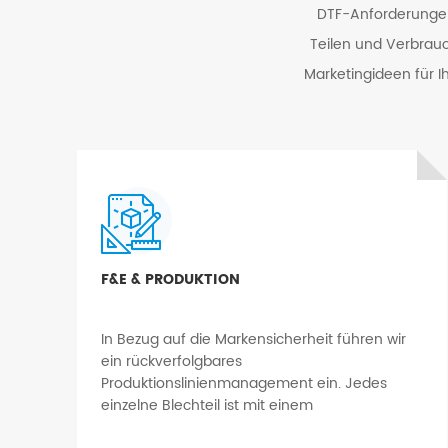
DTF-Anforderungen
Entdecken Sie den
vollautomatischen
Teilen und Verbrauc
Doppelschicht-DTF-
Marketingideen für I
Trocknerofen von AIIFAR
DETAILS ANZEIGEN
für die Aushärtung in der
Fertigung
Entdecken Sie effiziente
Aushärtungslösungen
mit dem
vollautomatischen
DETAILS ANZEIGEN
Doppelschicht-DTF-
Trocknerofen von AIIFAR
F&E & PRODUKTION
In Bezug auf die Markensicherheit führen wir
ein rückverfolgbares
Produktionslinienmanagement ein. Jedes
einzelne Blechteil ist mit einem
Rückverfolgbarkeitscode gekennzeichnet