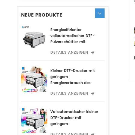
NEUE PRODUKTE
Energieeffizienter
vollautomatischer DTF-
Pulverschüttler mit
verstecktem Luftreiniger
DETAILS ANZEIGEN
Kleiner DTF-Drucker mit
geringem
Energieverbrauch des
Herstellers, der einen
DETAILS ANZEIGEN
vollautomatischen DTF-
Pulverschüttler und einen
versteckten Luftreiniger
Vollautomatischer kleiner
für optimale Leistung
DTF-Drucker mit
enthält
geringem
Energieverbrauch und
DETAILS ANZEIGEN