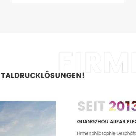
FIRM
GITALDRUCKLÖSUNGEN!
SEIT
201
GUANGZHOU AIIFAR ELEC
Firmenphilosophie Geschäfts