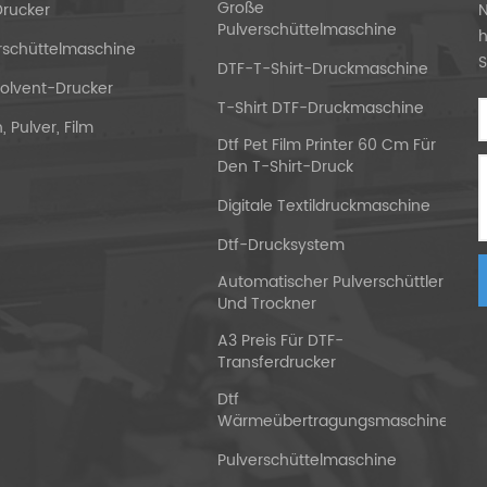
Große
rucker
N
ganzen Welt getroffen. Wir 
Pulverschüttelmaschine
h
rschüttelmaschine
eingeladen hat, sich gleich
S
DTF-T-Shirt-Druckmaschine
olvent-Drucker
Diskussion zu treffen. Der 
T-Shirt DTF-Druckmaschine
Drucker wird unermüdlich
, Pulver, Film
Dtf Pet Film Printer 60 Cm Für
hervorragendere Produkte z
Den T-Shirt-Druck
die herausragendsten Produk
Digitale Textildruckmaschine
AIIFAR dtf-Drucker verwend
Dtf-Drucksystem
französischen DTF-Firma, zu
Automatischer Pulverschüttler
Zusammenarbeit mit ihnen h
Und Trockner
der Kunden berücksichtigt u
A3 Preis Für DTF-
Druckertechnologien entwic
Transferdrucker
Anerkennung des französisc
Dtf
das neue Jahr auszuhandel
Wärmeübertragungsmaschine
Pulverschüttelmaschine