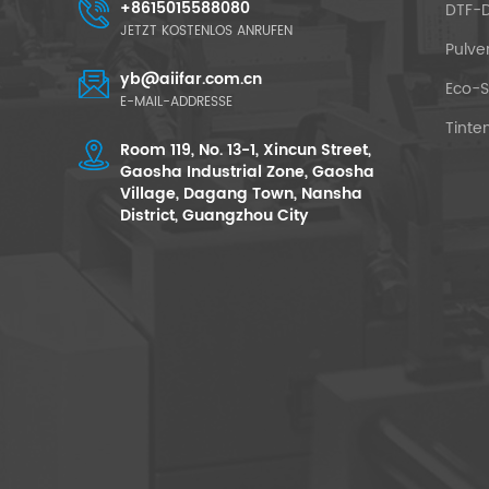
+8615015588080
DTF-D
JETZT KOSTENLOS ANRUFEN
Pulve
yb@aiifar.com.cn
Eco-S
E-MAIL-ADDRESSE
Tinten
Room 119, No. 13-1, Xincun Street,
Gaosha Industrial Zone, Gaosha
Village, Dagang Town, Nansha
District, Guangzhou City