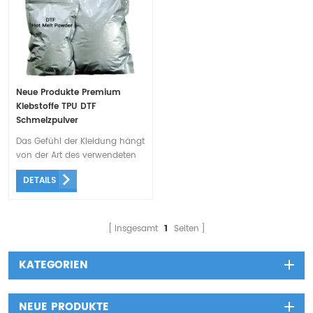
Neue Produkte Premium
Klebstoffe TPU DTF
Schmelzpulver
Das Gefühl der Kleidung hängt
von der Art des verwendeten
Puders und der Dicke Ihrer
DETAILS
Farbschicht ab. Unser weiches
und dehnbares DTF-Pulver hat
einen besseren Griff als
herkömmliches Vinyl oder
Insgesamt
1
Seiten
andere Arten der
Wärmeübertragung. Es ist
KATEGORIEN
elastisch und fühlt sich weich
an.
NEUE PRODUKTE