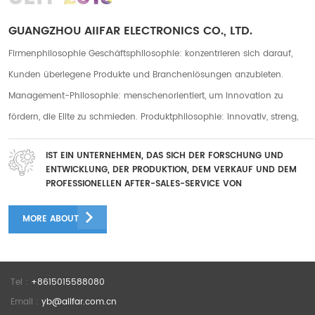
GUANGZHOU AIIFAR ELECTRONICS CO., LTD.
Firmenphilosophie Geschäftsphilosophie: konzentrieren sich darauf,
Kunden überlegene Produkte und Branchenlösungen anzubieten.
Management-Philosophie: menschenorientiert, um Innovation zu
fördern, die Elite zu schmieden. Produktphilosophie: innovativ, streng,
praktisch. Servicephilosophie: fürsorglicher Service, rücksichtsvoller
IST EIN UNTERNEHMEN, DAS SICH DER FORSCHUNG UND
Service Unser Unternehmen hat zwei Fabriken in Guanazhou und
ENTWICKLUNG, DER PRODUKTION, DEM VERKAUF UND DEM
Foshan mit einer Gesamtfabrikfläche von mehr als 10.000
PROFESSIONELLEN AFTER-SALES-SERVICE VON
DIGITALDRUCKGERÄTEN WIDMET
Quadratmetern und wir haben mehr als 250 langjährige Mitarbeiter. Es
MORE ABOUT
gibt mehr als 50 After-Sales-Teams und mehr als 30 F&E-Mitarbeiter.
Mehrere After-Sales-Mitarbeiter verfügen über mehr als 5 Jahre After-
Sales-Erfahrung, und das F & E-Personal verfügt über eine große
Tel :
+8615015588080
Anzahl leitender Ingenieure mit mehr als 10 Jahren F & E-Erfahrung
Email :
yb@aiifar.com.cn
F&E-Team Hervorragende Produkte stammen von einem