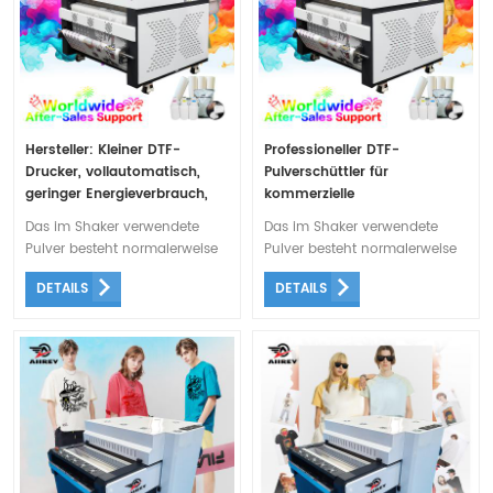
Hersteller: Kleiner DTF-
Professioneller DTF-
Drucker, vollautomatisch,
Pulverschüttler für
geringer Energieverbrauch,
kommerzielle
mit DTF-Pulverschüttler und
Druckunternehmen
Das im Shaker verwendete
Das im Shaker verwendete
verstecktem Luftreiniger für
Pulver besteht normalerweise
Pulver besteht normalerweise
kompaktes Drucken
aus einer Art Kunststoff, der bei
aus einer Art Kunststoff, der bei
DETAILS
DETAILS
Hitzeeinwirkung schmilzt und
Hitzeeinwirkung schmilzt und
so während des
so während des
Übertragungsvorgangs mit der
Übertragungsvorgangs mit der
Tinte und dem Stoff
Tinte und dem Stoff
verschmelzen kann.
verschmelzen kann.