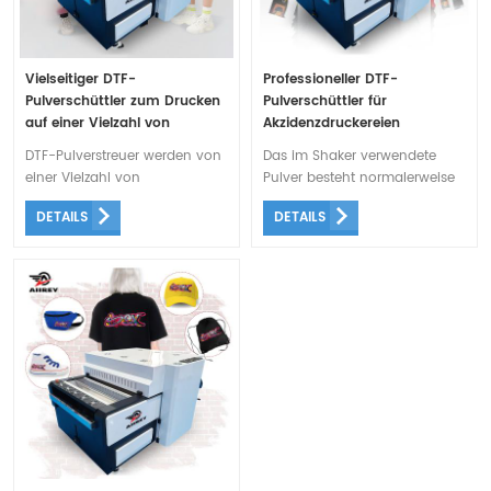
Vielseitiger DTF-
Professioneller DTF-
Pulverschüttler zum Drucken
Pulverschüttler für
auf einer Vielzahl von
Akzidenzdruckereien
Oberflächen
DTF-Pulverstreuer werden von
Das im Shaker verwendete
einer Vielzahl von
Pulver besteht normalerweise
Unternehmen und
aus einer Art Kunststoff, der bei
DETAILS
DETAILS
Einzelpersonen verwendet,
Hitzeeinwirkung schmilzt und
darunter Auftragsdruckereien,
sich während des
Textilhersteller und
Übertragungsprozesses mit der
Heimunternehmen.
Tinte und dem Stoff verbindet.