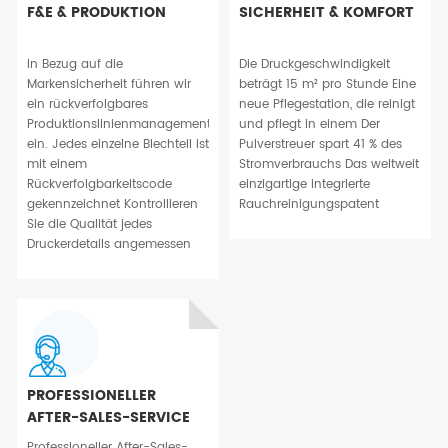
F&E & PRODUKTION
SICHERHEIT & KOMFORT
In Bezug auf die
Die Druckgeschwindigkeit
Markensicherheit führen wir
beträgt 15 m² pro Stunde Eine
ein rückverfolgbares
neue Pflegestation, die reinigt
Produktionslinienmanagement
und pflegt in einem Der
ein. Jedes einzelne Blechteil ist
Pulverstreuer spart 41 % des
mit einem
Stromverbrauchs Das weltweit
Rückverfolgbarkeitscode
einzigartige integrierte
gekennzeichnet Kontrollieren
Rauchreinigungspatent
Sie die Qualität jedes
Druckerdetails angemessen
PROFESSIONELLER
AFTER-SALES-SERVICE
Professioneller After-Sales-