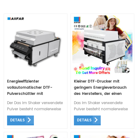
Energieeffizienter
Kleiner DTF-Drucker mit
vollautomatischer DTF-
geringem Energieverbrauch
Pulverschüttler mit
des Herstellers, der einen
verstecktem Luftreiniger
vollautomatischen DTF-
Der Das im Shaker verwendete
Das im Shaker verwendete
Pulverschüttler und einen
Pulver besteht normalerweise
Pulver besteht normalerweise
versteckten Luftreiniger für
aus einer Art Kunststoff, der bei
aus einer Art Kunststoff, der bei
optimale Leistung enthält
DETAILS
DETAILS
Hitzeeinwirkung schmilzt und
Hitzeeinwirkung schmilzt und
so während des
so während des
Übertragungsvorgangs mit der
Übertragungsvorgangs mit der