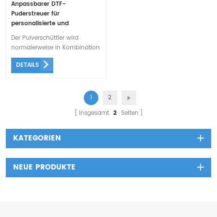
Anpassbarer DTF-
Puderstreuer für
personalisierte und
einzigartige Drucke
Der Pulverschüttler wird
normalerweise in Kombination
mit einem DTF-Drucker und
DETAILS
einer Heißpresse verwendet,
was einen optimierten
Druckprozess ermöglicht, der
qualitativ hochwertige
1
2
Ergebnisse liefert.
Insgesamt
2
Seiten
KATEGORIEN
NEUE PRODUKTE