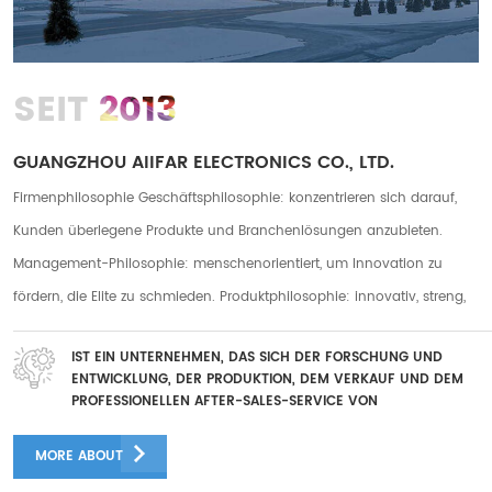
2013
SEIT
GUANGZHOU AIIFAR ELECTRONICS CO., LTD.
Firmenphilosophie Geschäftsphilosophie: konzentrieren sich darauf,
Kunden überlegene Produkte und Branchenlösungen anzubieten.
Management-Philosophie: menschenorientiert, um Innovation zu
fördern, die Elite zu schmieden. Produktphilosophie: innovativ, streng,
praktisch. Servicephilosophie: fürsorglicher Service, rücksichtsvoller
IST EIN UNTERNEHMEN, DAS SICH DER FORSCHUNG UND
Service Unser Unternehmen hat zwei Fabriken in Guanazhou und
ENTWICKLUNG, DER PRODUKTION, DEM VERKAUF UND DEM
Foshan mit einer Gesamtfabrikfläche von mehr als 10.000
PROFESSIONELLEN AFTER-SALES-SERVICE VON
DIGITALDRUCKGERÄTEN WIDMET
Quadratmetern und wir haben mehr als 250 langjährige Mitarbeiter. Es
MORE ABOUT
gibt mehr als 50 After-Sales-Teams und mehr als 30 F&E-Mitarbeiter.