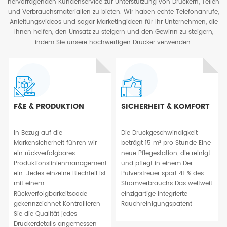
hervorragenden Kundenservice zur Unterstützung von Druckern, Teilen
und Verbrauchsmaterialien zu bieten. Wir haben echte Telefonanrufe,
Anleitungsvideos und sogar Marketingideen für Ihr Unternehmen, die
Ihnen helfen, den Umsatz zu steigern und den Gewinn zu steigern,
indem Sie unsere hochwertigen Drucker verwenden.
F&E & PRODUKTION
SICHERHEIT & KOMFORT
In Bezug auf die
Die Druckgeschwindigkeit
Markensicherheit führen wir
beträgt 15 m² pro Stunde Eine
ein rückverfolgbares
neue Pflegestation, die reinigt
Produktionslinienmanagement
und pflegt in einem Der
ein. Jedes einzelne Blechteil ist
Pulverstreuer spart 41 % des
mit einem
Stromverbrauchs Das weltweit
Rückverfolgbarkeitscode
einzigartige integrierte
gekennzeichnet Kontrollieren
Rauchreinigungspatent
Sie die Qualität jedes
Druckerdetails angemessen