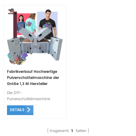
Fabrikverkauf Hochwertige
Pulverschüttelmaschine der
Größe 1,3 M Hersteller
Die DTF-
Pulverschüttelmaschine
übernimmt einen intelligenten
DETAILS
automatischen Betrieb, nur
eine Person kann mehrere
Maschinen bedienen
Insgesamt
1
Seiten