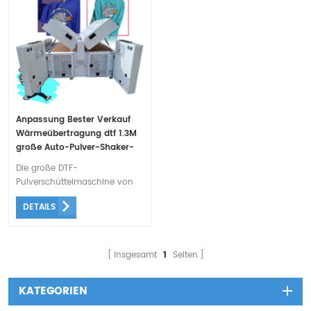
reduziert werden.
Anpassung Bester Verkauf
Wärmeübertragung dtf 1.3M
große Auto-Pulver-Shaker-
Maschine
Die große DTF-
Pulverschüttelmaschine von
AIIFAR hat einen längeren
DETAILS
Heizbereich, eine
vollautomatische Funktion
und einen integrierten Luftfilter.
Verstärken Sie die verbesserte
Insgesamt
1
Seiten
Backheizung, um eine
Verschlechterung der
KATEGORIEN
Filmbeschichtung zu
verhindern