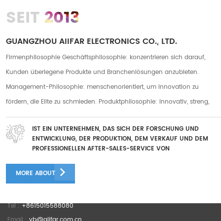
2013
SEIT
GUANGZHOU AIIFAR ELECTRONICS CO., LTD.
Firmenphilosophie Geschäftsphilosophie: konzentrieren sich darauf,
Kunden überlegene Produkte und Branchenlösungen anzubieten.
Management-Philosophie: menschenorientiert, um Innovation zu
fördern, die Elite zu schmieden. Produktphilosophie: innovativ, streng,
praktisch. Servicephilosophie: fürsorglicher Service, rücksichtsvoller
IST EIN UNTERNEHMEN, DAS SICH DER FORSCHUNG UND
Service Unser Unternehmen hat zwei Fabriken in Guanazhou und
ENTWICKLUNG, DER PRODUKTION, DEM VERKAUF UND DEM
Foshan mit einer Gesamtfabrikfläche von mehr als 10.000
PROFESSIONELLEN AFTER-SALES-SERVICE VON
DIGITALDRUCKGERÄTEN WIDMET
Quadratmetern und wir haben mehr als 250 langjährige Mitarbeiter. Es
MORE ABOUT
gibt mehr als 50 After-Sales-Teams und mehr als 30 F&E-Mitarbeiter.
Mehrere After-Sales-Mitarbeiter verfügen über mehr als 5 Jahre After-
Sales-Erfahrung, und das F & E-Personal verfügt über eine große
Tel :
+8615015588080
Email :
yb@aiifar.com.cn
Anzahl leitender Ingenieure mit mehr als 10 Jahren F & E-Erfahrung