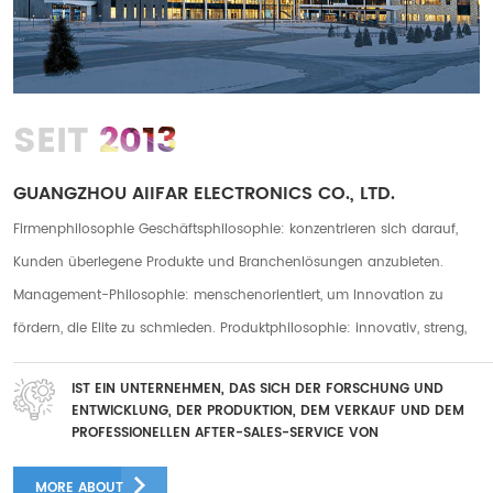
2013
SEIT
GUANGZHOU AIIFAR ELECTRONICS CO., LTD.
Firmenphilosophie Geschäftsphilosophie: konzentrieren sich darauf,
Kunden überlegene Produkte und Branchenlösungen anzubieten.
Management-Philosophie: menschenorientiert, um Innovation zu
fördern, die Elite zu schmieden. Produktphilosophie: innovativ, streng,
praktisch. Servicephilosophie: fürsorglicher Service, rücksichtsvoller
IST EIN UNTERNEHMEN, DAS SICH DER FORSCHUNG UND
Service Unser Unternehmen hat zwei Fabriken in Guanazhou und
ENTWICKLUNG, DER PRODUKTION, DEM VERKAUF UND DEM
Foshan mit einer Gesamtfabrikfläche von mehr als 10.000
PROFESSIONELLEN AFTER-SALES-SERVICE VON
DIGITALDRUCKGERÄTEN WIDMET
Quadratmetern und wir haben mehr als 250 langjährige Mitarbeiter. Es
MORE ABOUT