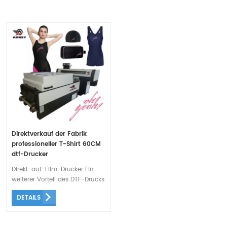
Direktverkauf der Fabrik
professioneller T-Shirt 60CM
dtf-Drucker
Direkt-auf-Film-Drucker Ein
weiterer Vorteil des DTF-Drucks
im Vergleich zum
DETAILS
herkömmlichen Druck ist seine
hohe Nachhaltigkeit. Es
besteht kein Zweifel, dass sich