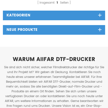
Pulververteilungsfunktion und
Pulververteilungsfunktion und
Insgesamt
1
Seiten
die bessere Heizungssteuerung
das bessere
reduzieren den
Heizsteuerungsschema
KATEGORIEN
Energieverbrauch erheblich
reduzieren den
(im Vergleich zur
Energieverbrauch erheblich
Vorgängergeneration wurde
(im Vergleich zur vorherigen
NEUE PRODUKTE
der Energieverbrauch um
Generation wird der
mehr als 30 % gesenkt).
Energieverbrauch um mehr als
30 % reduziert).
WARUM AIIFAR DTF-DRUCKER
Sie sind sich nicht sicher, welcher Filmdirektdrucker der richtige für Sie
und Ihr Projekt ist? Wir geben dir Deckung. Kontaktieren Sie noch
heute eines unserer erfahrenen Teammitglieder bei AIIFAR. Für Ihre
Bequemlichkeit bieten wir AIIFAR DTF-Drucker, normale Drucker und
mehr an, sodass Sie alle benötigten Direkt-auf-Film-Drucker und -
Produkte an einem Ort finden. Sehen Sie sich unten unsere
verfügbaren Drucker an oder kontaktieren Sie uns noch heute unter
AIIFAR, um weitere Informationen zu erhalten. Gerne beantworten wir
Ihre Fragen rund ums Drucken. Unsere Vision ist es, ein One-Stop-