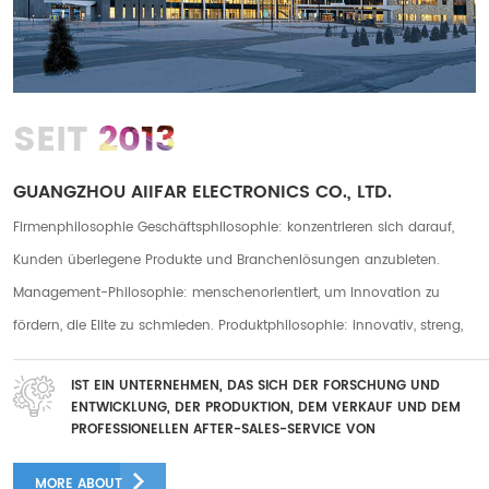
2013
SEIT
GUANGZHOU AIIFAR ELECTRONICS CO., LTD.
Firmenphilosophie Geschäftsphilosophie: konzentrieren sich darauf,
Kunden überlegene Produkte und Branchenlösungen anzubieten.
Management-Philosophie: menschenorientiert, um Innovation zu
fördern, die Elite zu schmieden. Produktphilosophie: innovativ, streng,
praktisch. Servicephilosophie: fürsorglicher Service, rücksichtsvoller
IST EIN UNTERNEHMEN, DAS SICH DER FORSCHUNG UND
Service Unser Unternehmen hat zwei Fabriken in Guanazhou und
ENTWICKLUNG, DER PRODUKTION, DEM VERKAUF UND DEM
Foshan mit einer Gesamtfabrikfläche von mehr als 10.000
PROFESSIONELLEN AFTER-SALES-SERVICE VON
DIGITALDRUCKGERÄTEN WIDMET
Quadratmetern und wir haben mehr als 250 langjährige Mitarbeiter. Es
MORE ABOUT