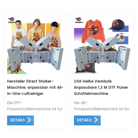
Hersteller Direct Shaker-
USA Heiße Verkäufe
Maschine, anpassbar mit All-
Anpassbare 1,3 M DTF Pulver
in-One-Luftreiniger
Schüttelmaschine
Die DTF-
Die dtf-
Pulverschüttelmaschine ist für
Pulverschüttelmaschine ist für
alle Arten von Druckern
alle Arten von Druckern
DETAILS
DETAILS
geeignet. Die automatische
geeignet. Die automatische
Induktion, die
Induktion, die
hochempfindliche
hochempfindliche