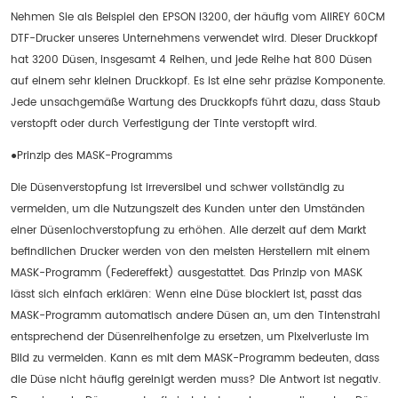
Nehmen Sie als Beispiel den EPSON I3200, der häufig vom AIIREY 60CM
DTF-Drucker unseres Unternehmens verwendet wird. Dieser Druckkopf
hat 3200 Düsen, insgesamt 4 Reihen, und jede Reihe hat 800 Düsen
auf einem sehr kleinen Druckkopf. Es ist eine sehr präzise Komponente.
Jede unsachgemäße Wartung des Druckkopfs führt dazu, dass Staub
verstopft oder durch Verfestigung der Tinte verstopft wird.
●Prinzip des MASK-Programms
Die Düsenverstopfung ist irreversibel und schwer vollständig zu
vermeiden, um die Nutzungszeit des Kunden unter den Umständen
einer Düsenlochverstopfung zu erhöhen. Alle derzeit auf dem Markt
befindlichen Drucker werden von den meisten Herstellern mit einem
MASK-Programm (Federeffekt) ausgestattet. Das Prinzip von MASK
lässt sich einfach erklären: Wenn eine Düse blockiert ist, passt das
MASK-Programm automatisch andere Düsen an, um den Tintenstrahl
entsprechend der Düsenreihenfolge zu ersetzen, um Pixelverluste im
Bild zu vermeiden. Kann es mit dem MASK-Programm bedeuten, dass
die Düse nicht häufig gereinigt werden muss? Die Antwort ist negativ.