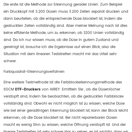
Die erste ist die Methode zur Erkennung gerader Linien. Zum Beispiel
ein Druckkopf mit 3.200 Düsen muss 3.200 Zeilen separat drucken und
dann beurteilen, ob die entsprechende Düse blockiert ist, indem die
gedruckten Zeilen vollständig sind. Aber meiner Meinung nach ist dies
keine effiziente Methode, um zu erkennen, ob 3200 Linien vollständig
sind. Da ich nur wissen muss, ob die Düse in gutem Zustand und
gereinigt ist, brauche ich die Ergebnisse auf einen Blick, also die
Situation mit dem linearen Teststreifen macht mir das Urteil sehr
schwer.
Farbquadrat-Erkennungsverfahren
Eine weitere Testmethode ist die Farbblockerkennungsmethode des
60CM
DTF-Druckers
von AIIREY. Ermitteln Sie , ob die Düsenlöcher
verstopft sind, indem Sie beobachten, ob die gedruckten Farbblöcke
vollständig sind. Obwohl es nicht möglich ist zu wissen, welche Düse
wie bei einer geradlinigen Erkennung blockiert ist, kann der Block leicht
erkennen, ob die Düse blockiert ist. Bei nicht reparierbaren Düsen
macht es wenig Sinn zu wissen, welche Öffnung verstopft ist. Und der
lineare Teststreifen ist sehr schwer klar zu sehen, es ist wichtig, dass wir