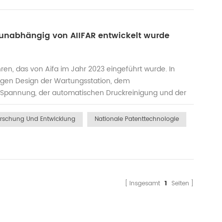
unabhängig von AIIFAR entwickelt wurde
hren, das von Aifa im Jahr 2023 eingeführt wurde. In
igen Design der Wartungsstation, dem
 Spannung, der automatischen Druckreinigung und der
st wird das Drucksystem hergestellt. Das Drucken geht
e Druckgenauigkeit sehr hoch, und M...
rschung Und Entwicklung
Nationale Patenttechnologie
Insgesamt
1
Seiten