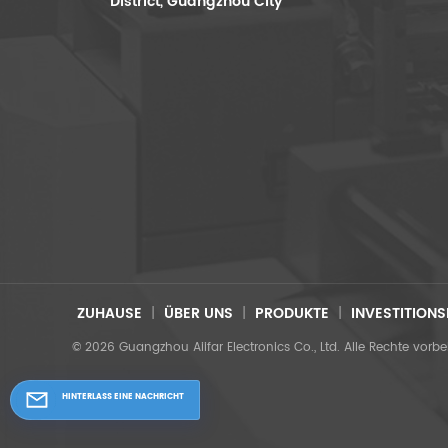
District, Guangzhou City
ZUHAUSE
|
ÜBER UNS
|
PRODUKTE
|
INVESTITION
© 2026 Guangzhou Aiifar Electronics Co., Ltd. Alle Rechte vorbe
HINTERLASS EINE NACHRICHT