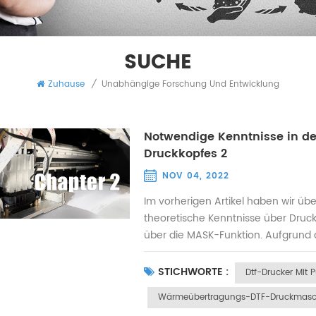
SUCHE
Zuhause
/
Unabhängige Forschung Und Entwicklung
Notwendige Kenntnisse in de
Druckkopfes 2
NOV 04, 2022
Im vorherigen Artikel haben wir üb
theoretische Kenntnisse über Druc
über die MASK-Funktion. Aufgrund d
verstopft und können nicht rechtze
Drucken die Testfunktion des Druck
STICHWORTE :
Dtf-Drucker Mit 
Wärmeübertragungs-DTF-Druckmasc