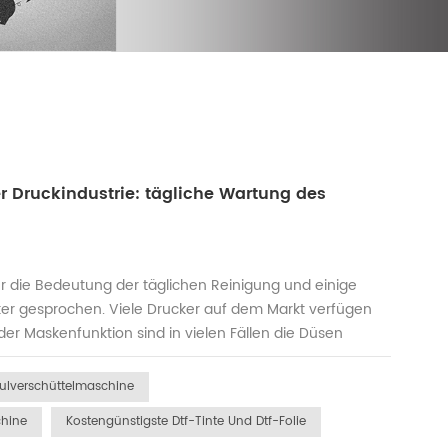
r Druckindustrie: tägliche Wartung des
er die Bedeutung der täglichen Reinigung und einige
ker gesprochen. Viele Drucker auf dem Markt verfügen
er Maskenfunktion sind in vielen Fällen die Düsen
itig erkannt werden. Daher müssen wir vor jedem
ers verwenden , um zu überpr...
Pulverschüttelmaschine
hine
Kostengünstigste Dtf-Tinte Und Dtf-Folie