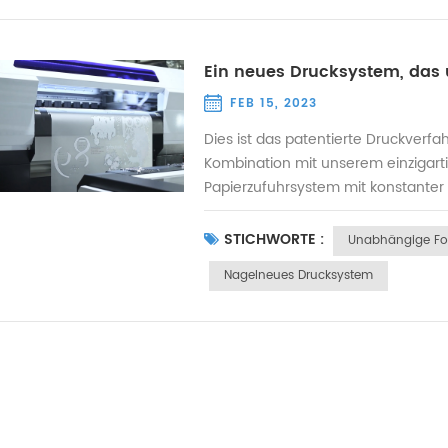
Ein neues Drucksystem, das 
FEB 15, 2023
Dies ist das patentierte Druckverfa
Kombination mit unserem einzigart
Papierzufuhrsystem mit konstanter
automatischen Befeuchtung ohne La
sehr schnell. Darüber hinaus ist di
STICHWORTE :
Unabhängige Fo
Nagelneues Drucksystem