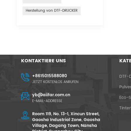
Herstellung von DTF-DRUCKER
KONTAKTIERE UNS
KAT
+8615015588080
DTF-D
JETZT KOSTENLOS ANRUFEN
Pulve
yb@aiifar.com.cn
Eco-S
E-MAIL-ADDRESSE
Tinten
Room 119, No. 13-1, Xincun Street,
Gaosha Industrial Zone, Gaosha
Village, Dagang Town, Nansha