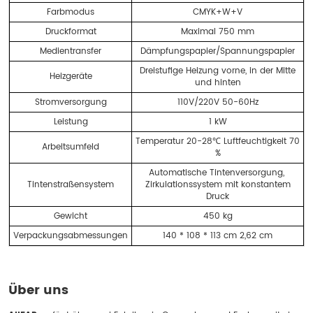
Farbmodus
CMYK+W+V
Druckformat
Maximal 750 mm
Medientransfer
Dämpfungspapier/Spannungspapier
Dreistufige Heizung vorne, in der Mitte
Heizgeräte
und hinten
Stromversorgung
110V/220V 50-60Hz
Leistung
1 kW
Temperatur 20-28℃ Luftfeuchtigkeit 70
Arbeitsumfeld
%
Automatische Tintenversorgung,
Tintenstraßensystem
Zirkulationssystem mit konstantem
Druck
Gewicht
450 kg
Verpackungsabmessungen
140 * 108 * 113 cm 2,62 cm
Über uns