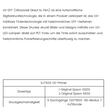
UV DTF (Ultraviolet Direct to Film) ist eine fortschrittliche
Digitaldrucktechnologie, die in einem Produkt verkörpert ist, das UV-
härtbare Tintentechnologie mit herkömmlichen DTF-Verfahren
kombiniert. Dieser Drucker druckt Bilder und Designs mithilfe von UV-
LED-Lampen direkt auf PET-Folie, um die Tinte sofort auszuhärten und
herkömmliche Pulverfixierungsschritte überflüssig zu machen.
SJT600 UV-Primer
1 Original Epson I3200
Düsentyp
2 Original Epson I1600
6 Durchgänge 720*1800: HD-Modus 7
Druckgeschwindigkeit
m/Stunde