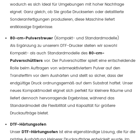
wodurch es sich ideal für Umgebungen mit hoher Nachfrage
eignet. Ganz gleich, ob Sie große Druckserien oder detaillierte
Sonderanfertigungen produzieren, diese Maschine liefert
erstklassige Ergebnisse.
80-cm-Pulverstreuer
(Kompakt- und Standardmodelle)
Als Ergänzung zu unserem DTF-Drucker stellen wir sowohl
Kompakt- als auch Standardmodelle des
80-cm-
Pulverschüttlers
vor. Der Pulverschüttler spielt eine entscheidende
Rolle beim Auftragen von wärmeaktiviertem Pulver auf den
Transferfilm vor dem Aushärten und stellt so sicher, dass der
endgültige Druck ordnungsgemäß auf dem Substrat haftet. Unser
neues Kompaktmodell eignet sich perfekt für kleinere Räume und
liefert dennoch hervorragende Ergebnisse, während das
Standardmodell die Flexibilität und Kapazität für größere
Druckaufträge bietet.
DTF-Härtungsofen
Unser
DTF-Härtungsofen
ist eine eigenständige Lösung, die für die
präzise Aushärtung kleinerer Druckaufträge entwickelt wurde. Im